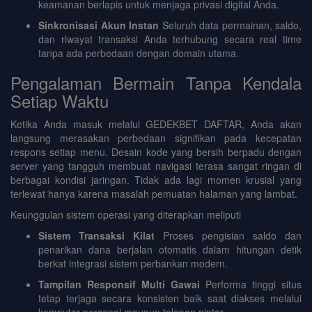
keamanan berlapis untuk menjaga privasi digital Anda.
Sinkronisasi Akun Instan
Seluruh data permainan, saldo,
dan riwayat transaksi Anda terhubung secara real time
tanpa ada perbedaan dengan domain utama.
Pengalaman Bermain Tanpa Kendala
Setiap Waktu
Ketika Anda masuk melalui GEDEKBET DAFTAR, Anda akan
langsung merasakan perbedaan signifikan pada kecepatan
respons setiap menu. Desain kode yang bersih berpadu dengan
server yang tangguh membuat navigasi terasa sangat ringan di
berbagai kondisi jaringan. Tidak ada lagi momen krusial yang
terlewat hanya karena masalah pemuatan halaman yang lambat.
Keunggulan sistem operasi yang diterapkan meliputi
Sistem Transaksi Kilat
Proses pengisian saldo dan
penarikan dana berjalan otomatis dalam hitungan detik
berkat integrasi sistem perbankan modern.
Tampilan Responsif Multi Gawai
Performa tinggi situs
tetap terjaga secara konsisten baik saat diakses melalui
komputer personal maupun telepon pintar.