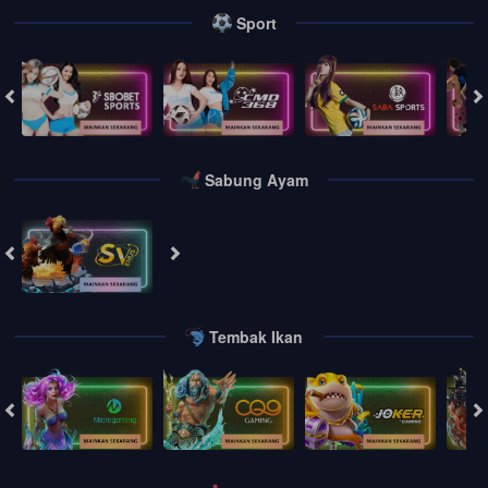
Sport
Sabung Ayam
Tembak Ikan