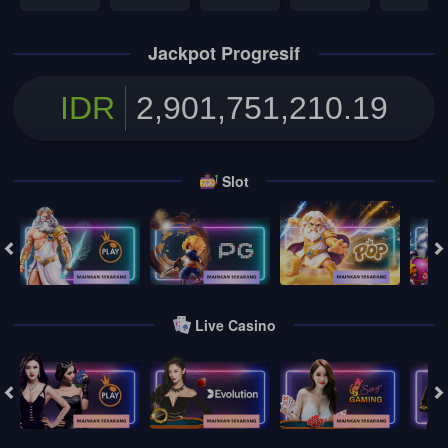
Jackpot Progresif
IDR
2,901,751,216.71
Slot
Live Casino