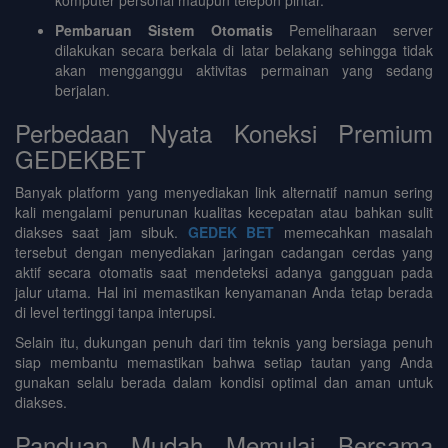
Pembaruan Sistem Otomatis
Pemeliharaan server
dilakukan secara berkala di latar belakang sehingga tidak
akan mengganggu aktivitas permainan yang sedang
berjalan.
Perbedaan Nyata Koneksi Premium
GEDEKBET
Banyak platform yang menyediakan link alternatif namun sering
kali mengalami penurunan kualitas kecepatan atau bahkan sulit
diakses saat jam sibuk.
GEDEK BET
memecahkan masalah
tersebut dengan menyediakan jaringan cadangan cerdas yang
aktif secara otomatis saat mendeteksi adanya gangguan pada
jalur utama. Hal ini memastikan kenyamanan Anda tetap berada
di level tertinggi tanpa interupsi.
Selain itu, dukungan penuh dari tim teknis yang bersiaga penuh
siap membantu memastikan bahwa setiap tautan yang Anda
gunakan selalu berada dalam kondisi optimal dan aman untuk
diakses.
Panduan Mudah Memulai Bersama