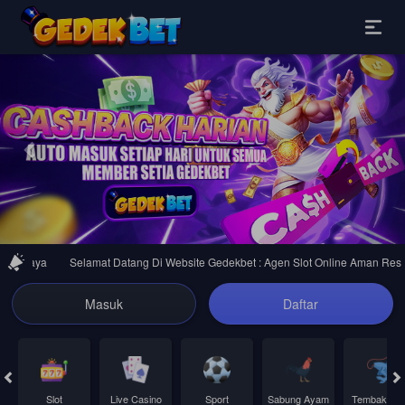
Previous
Nex
ercaya
Selamat Datang Di Website Gedekbet : Agen Slot Online Aman Resmi 
Masuk
Daftar
Slot
Live Casino
Sport
Sabung Ayam
Tembak Ika